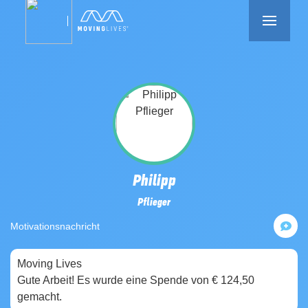
Philipp
Pflieger
Motivationsnachricht
Moving Lives
4 years ago
Gute Arbeit! Es wurde eine Spende von € 124,50
gemacht.