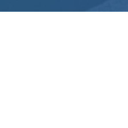
Samen 30000 kilometer voor
De Belgische Cardiologische
Liga!
Hart- en vaatziekten doden nog steeds 30.000
Belgen per jaar. Enkel actieve preventie kan dit cijfer
doen dalen. Neem deel aan onze uitdaging van 25
mei tot 30 juni: lopend, wandelend of fietsend, dat
kies je zelf! Samen leggen we 30.000 km af voor een
gezonder hart, en we beginnen met dat van jou!
Vraag je vrienden en familie om je inspanningen
sponsoren en verzamel zo €1 voor iedere kilometer
die je aflegt. Met iedere stap help je ons dus om
concrete vooruitgang te boeken in onze missie: