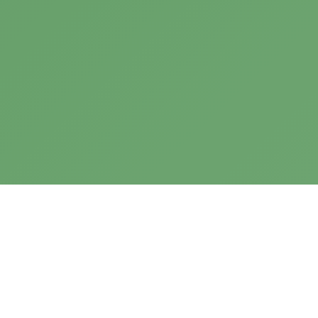
Samen bewegen naar
Guatemala ten voordele van
Ajpopoli: 9.120 km
Vanaf 2 april 2021 kan je gedurende zes weken