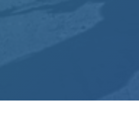
Ensemble parcourons 80000
kilomètres au profit de